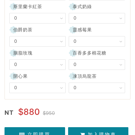
斯里蘭卡紅茶
泰式奶綠
伯爵奶茶
靈感莓果
胭脂玫瑰
百香多多棉花糖
開心果
凍頂烏龍茶
$880
NT
$950
立即購買
加入購物車