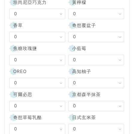
坦尚尼亞巧克力
黃檸檬
香草
奇想覆盆子
焦糖玫瑰鹽
小藍莓
OREO
高知柚子
可爾必思
京都森半抹茶
奇想草莓乳酪
日式玄米茶