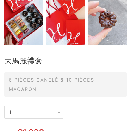
大馬麗禮盒
6 PIÈCES CANELÉ & 10 PIÈCES
MACARON