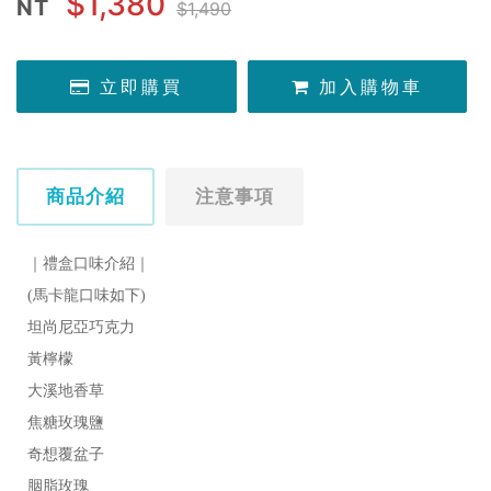
$1,380
NT
$1,490
立即購買
加入購物車
商品介紹
注意事項
｜禮盒口味介紹｜

(馬卡龍口味如下)

坦尚尼亞巧克力

黃檸檬 

大溪地香草 

焦糖玫瑰鹽 

奇想覆盆子
胭脂玫瑰 
