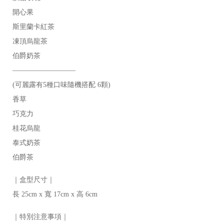
開心果

斯里蘭卡紅茶 

凍頂烏龍茶 

伯爵奶茶 
—————————

(可麗露有5種口味隨機搭配 6顆)

香草

巧克力

桂花烏龍

泰式奶茶

伯爵茶 
長 25cm x 寬 17cm x 高 6cm